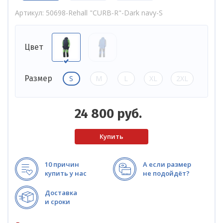
Артикул
50698-Rehall "CURB-R"-Dark navy-S
Цвет
S
M
L
XL
2XL
Размер
24 800
руб.
10 причин
А если размер
купить у нас
не подойдёт?
Доставка
и сроки