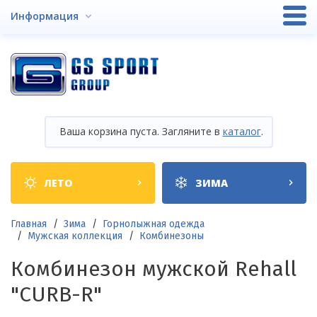
Перейти
Информация
к
основному
содержанию
Ваша корзина пуста. Загляните в
каталог
.
Shop
ЛЕТО
ЗИМА
categories
Строка
Главная
Зима
Горнолыжная одежда
Мужская коллекция
Комбинезоны
навигации
Комбинезон мужской Rehall
"CURB-R"