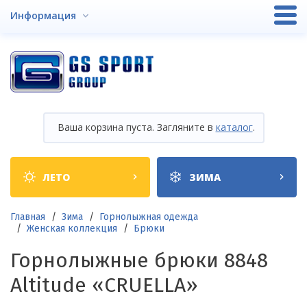
Перейти
Информация
к
основному
содержанию
Ваша корзина пуста. Загляните в
каталог
.
Shop
ЛЕТО
ЗИМА
categories
Строка
Главная
Зима
Горнолыжная одежда
Женская коллекция
Брюки
навигации
Горнолыжные брюки 8848
Altitude «СRUELLA»