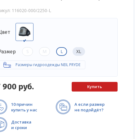
икул
116020-000/2250-L
Цвет
S
M
L
XL
Размер
Размеры гидроодежды NEIL PRYDE
7 900
руб.
10 причин
А если размер
купить у нас
не подойдёт?
Доставка
и сроки