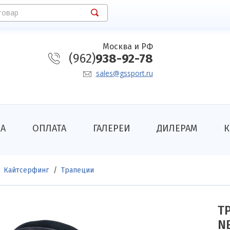
товар
Москва и РФ
(962)
938-92-78
sales@gssport.ru
КА
ОПЛАТА
ГАЛЕРЕИ
ДИЛЕРАМ
К
Кайтсерфинг
Трапеции
Т
N