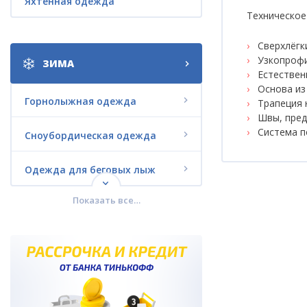
Яхтенная одежда
Техническое
Сверхлёгк
Узкопрофи
ЗИМА
Естествен
Основа из
Горнолыжная одежда
Трапеция 
Швы, пре
Система п
Сноубордическая одежда
Одежда для беговых лыж
Показать все…
Городская зимняя одежда
Комплекты со СКИДКАМИ
Термобелье
Зимняя обувь