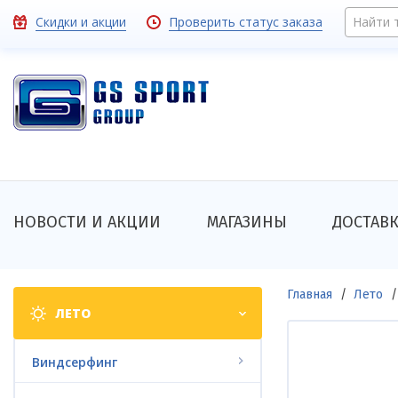
Перейти
Toolbar
Скидки и акции
Проверить статус заказа
Найти 
к
основному
links
содержанию
Основная
НОВОСТИ И АКЦИИ
МАГАЗИНЫ
ДОСТАВ
навигация
Shop
Строка
Главная
Лето
ЛЕТО
categories
навигации
Виндсерфинг