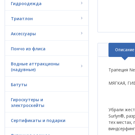
Гидроодежда
Триатлон
Аксессуары
Пончо из флиса
Описание
(акт
вкла
Водные аттракционы
(надувные)
Трапеция Ne
МЯГКАЯ, ГИ
Батуты
Гироскутеры и
электроскейты
Убрали жест
Surlyn®, ра
Сертификаты и подарки
тех местах,
виндсерфинг