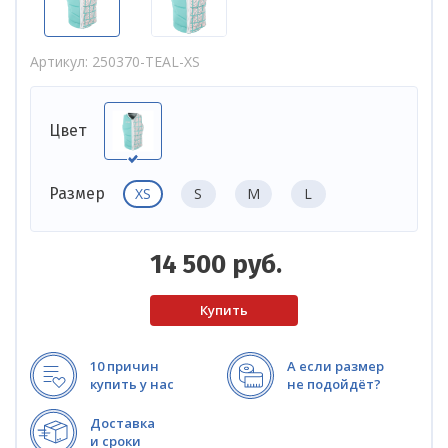
Артикул
250370-TEAL-XS
Цвет
XS
S
M
L
Размер
14 500
руб.
10 причин
А если размер
купить у нас
не подойдёт?
Доставка
и сроки