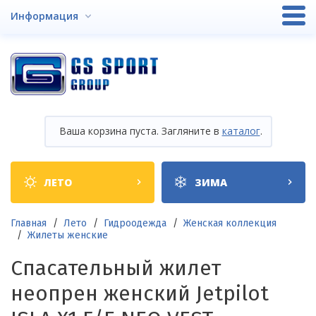
Перейти
Информация
к
основному
содержанию
Ваша корзина пуста. Загляните в
каталог
.
Shop
ЛЕТО
ЗИМА
categories
Строка
Главная
Лето
Гидроодежда
Женская коллекция
Жилеты женские
навигации
Спасательный жилет
неопрен женский Jetpilot