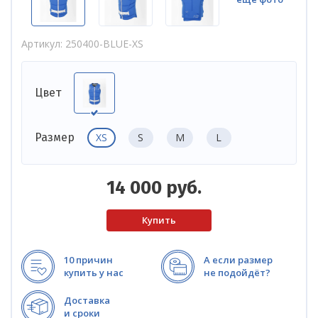
Артикул
250400-BLUE-XS
Цвет
XS
S
M
L
Размер
14 000
руб.
10 причин
А если размер
купить у нас
не подойдёт?
Доставка
и сроки