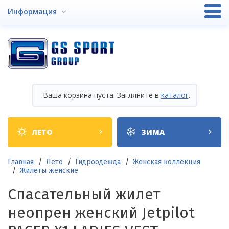
Перейти
Информация
к
основному
содержанию
Ваша корзина пуста. Загляните в
каталог
.
Shop
ЛЕТО
ЗИМА
categories
Строка
Главная
Лето
Гидроодежда
Женская коллекция
Жилеты женские
навигации
Спасательный жилет
неопрен женский Jetpilot