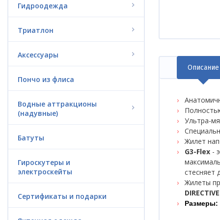
Гидроодежда
Триатлон
Аксессуары
Описание
(акт
Пончо из флиса
вкла
Анатомичн
Водные аттракционы
Полностью
(надувные)
Ультра-мя
Специальн
Батуты
Жилет нап
G3-Flex
- 
максималь
Гироскутеры и
электроскейты
стесняет 
Жилеты пр
DIRECTIVE
Сертификаты и подарки
Размеры: