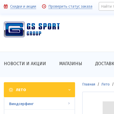
Перейти
Toolbar
Скидки и акции
Проверить статус заказа
Найти 
к
основному
links
содержанию
Основная
НОВОСТИ И АКЦИИ
МАГАЗИНЫ
ДОСТАВ
навигация
Shop
Строка
Главная
Лето
ЛЕТО
categories
навигации
Виндсерфинг