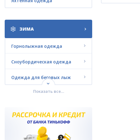
Яхтенная одежда
ЗИМА
Горнолыжная одежда
Сноубордическая одежда
Одежда для беговых лыж
Показать все…
Городская зимняя одежда
Комплекты со СКИДКАМИ
Термобелье
Зимняя обувь