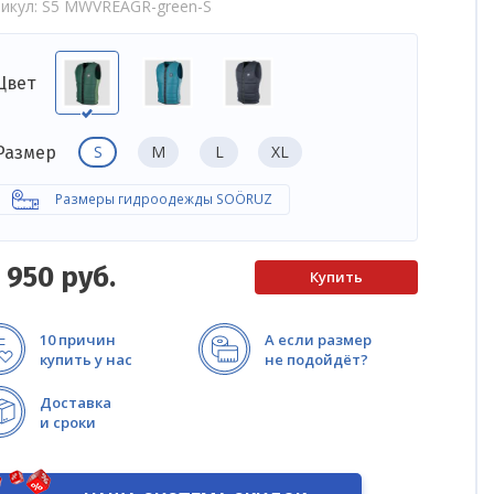
икул
S5 MWVREAGR-green-S
Цвет
S
M
L
XL
Размер
Размеры гидроодежды SOÖRUZ
1 950
руб.
10 причин
А если размер
купить у нас
не подойдёт?
Доставка
и сроки