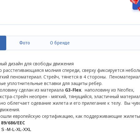
Фото
О бренде
ивная
дка)
ый дизайн для свободы движения
 расстегивающаяся молния спереди, сверху фиксируется небо
гкий пеноматериал. Стрейч, тянется в 4 стороны. Пеноматериа
ые уплотнительные вставки для защиты ребер.
оловину сделан из материала
G3-Flex
. наполовину из Neoflex,
экстра-стрейч неопрен - мягкий, тянущийся, эластичный материа
но облегчает одевание жилета и его прилегание к телу. Вы чув
движения.
ошли европейскую сертификацию, как поддерживающие жилеты
 89/686/EEC
S
-M-L-XL-
XXL