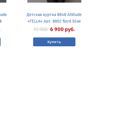
tude
Детская куртка 8848 Altitude
ck
«TELLA» Арт. 8802 fjord blue
.
11 900
6 900
руб.
Купить