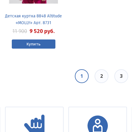
Детская куртка 8848 Altitude
«MOLLY» Арт. 8731
11 900
9 520
руб.
Купить
Текущая
1
Page
2
Page
3
страница