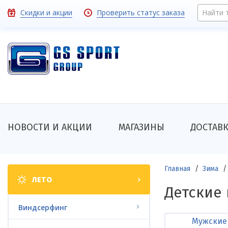
Перейти
Toolbar
Скидки и акции
Проверить статус заказа
Найти 
к
основному
links
содержанию
Основная
НОВОСТИ И АКЦИИ
МАГАЗИНЫ
ДОСТАВ
навигация
Shop
Строка
Главная
Зима
ЛЕТО
categories
навигации
Детские 
Виндсерфинг
Мужские