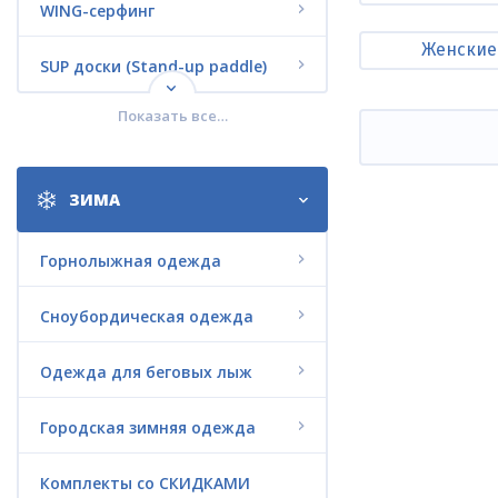
WING-серфинг
Женские
SUP доски (Stand-up paddle)
Показать все…
Кайтсерфинг
Вейкбординг
ЗИМА
Водные лыжи
Горнолыжная одежда
Дайвинг
Сноубордическая одежда
Jet Surf
Одежда для беговых лыж
Электро-серфинг LIFTFOIL
Городская зимняя одежда
Электрофойл G-FOIL
Комплекты со СКИДКАМИ