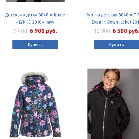
Детская куртка 8848 Altitude
Куртка детская 8848 ALTI
«LYKKE-2018» navy
Evon jr. Down Jacket 20
9 400
6 900
руб.
10 900
6 500
руб
Купить
Купить