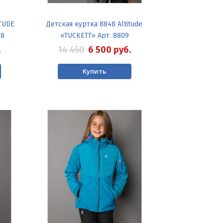
TUDE
Детская куртка 8848 Altitude
18
«TUCKETT» Арт. 8809
.
14 450
6 500
руб.
Купить