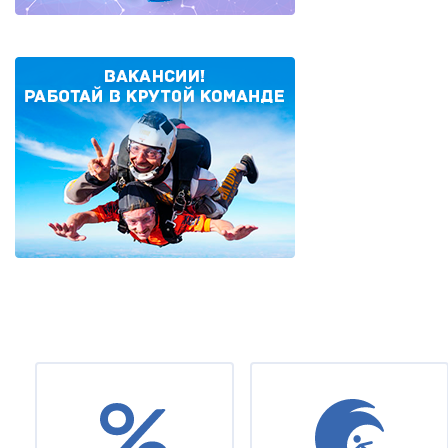
Нумерация
страниц
Under
footer