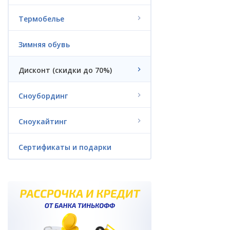
Гидроодежда
Термобелье
Триатлон
Зимняя обувь
Аксессуары
Дисконт (скидки до 70%)
Пончо из флиса
Сноубординг
Водные аттракционы
(надувные)
Сноукайтинг
Батуты
Сертификаты и подарки
Гироскутеры и
электроскейты
Сертификаты и подарки