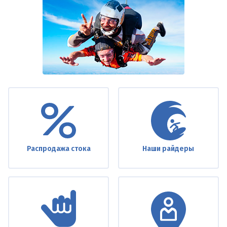
Under
footer
Распродажа стока
Наши райдеры