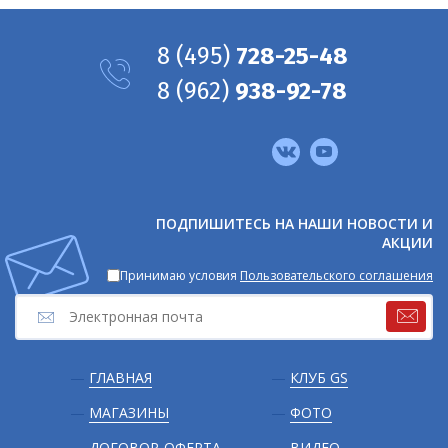
8
(495)
728-25-48
8
(962)
938-92-78
Мы
в
соцсетях
ПОДПИШИТЕСЬ НА НАШИ НОВОСТИ И
АКЦИИ
Принимаю условия
Пользовательского соглашения
Подвал
ГЛАВНАЯ
КЛУБ GS
МАГАЗИНЫ
ФОТО
ДОГОВОР-ОФЕРТА
ВИДЕО