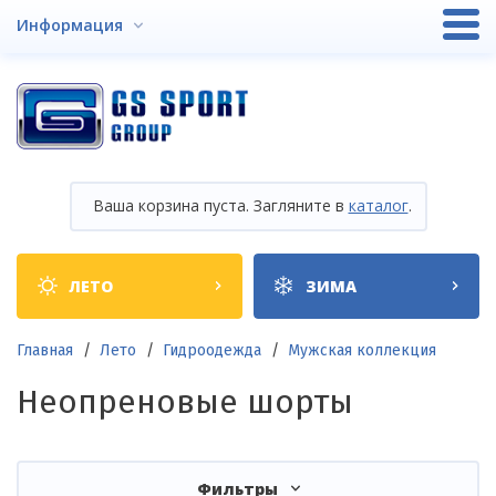
Перейти
Информация
к
основному
содержанию
Ваша корзина пуста. Загляните в
каталог
.
Shop
ЛЕТО
ЗИМА
categories
Строка
Главная
Лето
Гидроодежда
Мужская коллекция
навигации
Неопреновые шорты
Фильтры