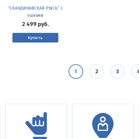
“СКАНДИНАВСКАЯ РЫСЬ” с
ушками
2 499
руб.
Купить
Текущая
1
Page
2
Page
3
страница