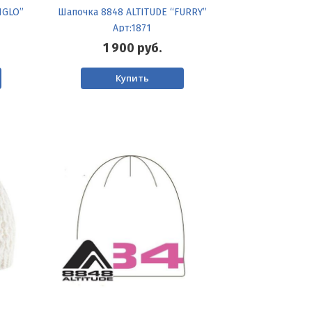
IGLO”
Шапочка 8848 ALTITUDE “FURRY”
Арт:1871
1 900
руб.
Купить