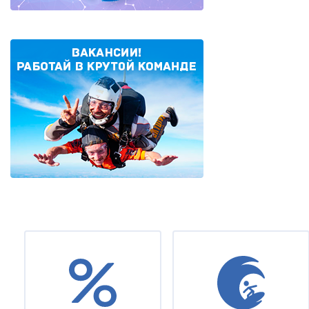
Нумерация
страниц
Under
footer