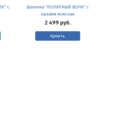
К” с
Шапочка “ПОЛЯРНЫЙ ВОЛК” с
ушками мужская
2 499
руб.
Купить