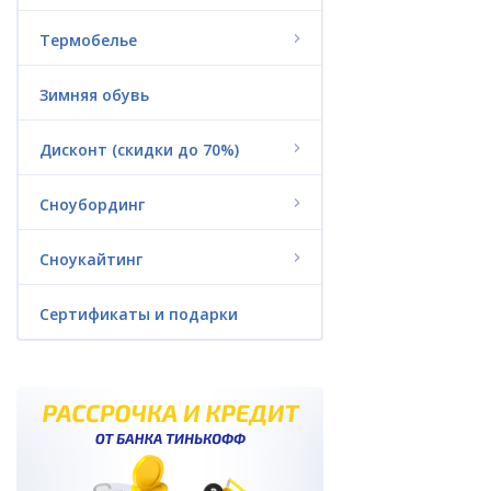
Гидроодежда
Термобелье
Триатлон
Зимняя обувь
Аксессуары
Дисконт (скидки до 70%)
Пончо из флиса
Сноубординг
Водные аттракционы
(надувные)
Сноукайтинг
Батуты
Сертификаты и подарки
Гироскутеры и
электроскейты
Сертификаты и подарки