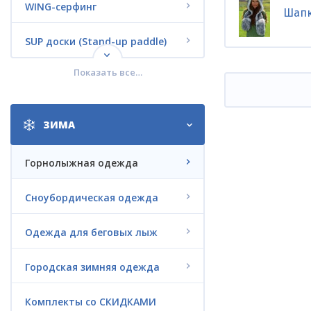
WING-серфинг
Шапк
SUP доски (Stand-up paddle)
Показать все…
Кайтсерфинг
Вейкбординг
ЗИМА
Водные лыжи
Горнолыжная одежда
Дайвинг
Сноубордическая одежда
Jet Surf
Одежда для беговых лыж
Электро-серфинг LIFTFOIL
Городская зимняя одежда
Электрофойл G-FOIL
Комплекты со СКИДКАМИ