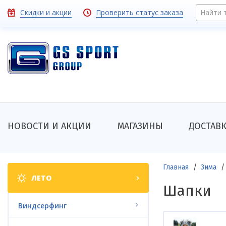
Перейти
Toolbar
Скидки и акции
Проверить статус заказа
Найти 
к
основному
links
содержанию
Основная
НОВОСТИ И АКЦИИ
МАГАЗИНЫ
ДОСТАВ
навигация
Shop
Строка
Главная
Зима
ЛЕТО
categories
навигации
Шапки
Виндсерфинг