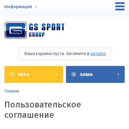
Перейти
Информация
к
основному
содержанию
Ваша корзина пуста. Загляните в
каталог
.
Shop
ЛЕТО
ЗИМА
categories
Строка
Главная
навигации
Пользовательское
соглашение