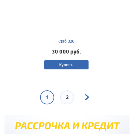
Стаб 320
30 000
руб.
Купить
Нумерация
Следующая
страниц
Текущая
1
Page
2
страница
страница