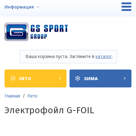
Перейти
Информация
к
основному
содержанию
Ваша корзина пуста. Загляните в
каталог
.
Shop
ЛЕТО
ЗИМА
categories
Строка
Главная
Лето
навигации
Электрофойл G-FOIL