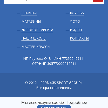
Подвал
ГЛАВНАЯ
КЛУБ GS
МАГАЗИНЫ
ФОТО
ДОГОВОР-ОФЕРТА
ВИДЕО
НАШИ ШКОЛЫ
КОНТАКТЫ
МАСТЕР-КЛАССЫ
ИП Паутова О. В., ИНН 772900479111
ОГРНИП 305770000216211
© 2010 – 2026. «GS SPORT GROUP».
Все права защищены.
Мы используем сооkіе.
Подробнее
Сайт разработали
«
Интернет-маркетологи
»