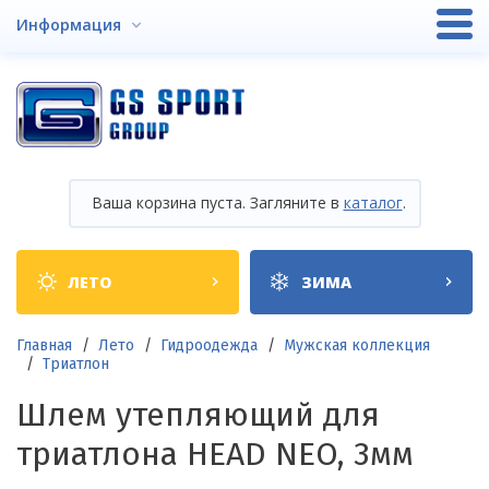
Перейти
Информация
к
основному
содержанию
Ваша корзина пуста. Загляните в
каталог
.
Shop
ЛЕТО
ЗИМА
categories
Строка
Главная
Лето
Гидроодежда
Мужская коллекция
Триатлон
навигации
Шлем утепляющий для
триатлона HEAD NEO, 3мм