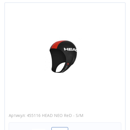
Артикул
455116 HEAD NEO ReD - S/M