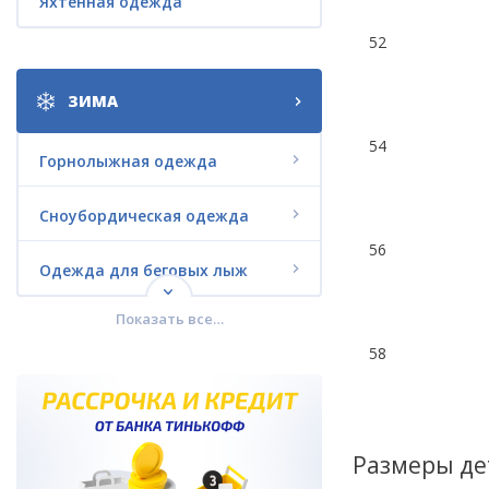
Яхтенная одежда
52
ЗИМА
54
Горнолыжная одежда
Сноубордическая одежда
56
Одежда для беговых лыж
Показать все…
Городская зимняя одежда
58
Комплекты со СКИДКАМИ
Термобелье
Размеры де
Зимняя обувь