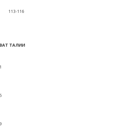
113-116
ВАТ ТАЛИИ
1
5
9