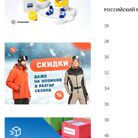
РОССИЙСКИЙ 
Дисконт (скидки до 70%)
26
Сноубординг
28
Сноукайтинг
30
Сертификаты и подарки
32
34
36
38
40