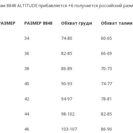
ам 8848 ALTITUDE прибавляется +6 получается российский раз
РАЗМЕР
РАЗМЕР 8848
Обхват груди
Обхват талии
34
74-80
60-65
36
82-85
66-69
38
86-89
70-73
40
90-93
74-77
42
94-97
78-81
44
98-102
82-85
46
103-107
86-90