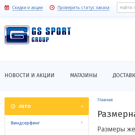
Перейти
Toolbar
Скидки и акции
Проверить статус заказа
Найти 
к
основному
links
содержанию
Основная
НОВОСТИ И АКЦИИ
МАГАЗИНЫ
ДОСТАВ
навигация
Shop
Строка
Главная
ЛЕТО
categories
навигации
Размерн
Виндсерфинг
Размеры же