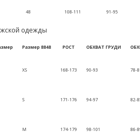
48
108-111
91-95
ужской одежды
азмер
Размер 8848
РОСТ
ОБХВАТ ГРУДИ
ОБХ
XS
168-173
90-93
78-8
S
171-176
94-97
82-8
M
174-179
98-101
86-8