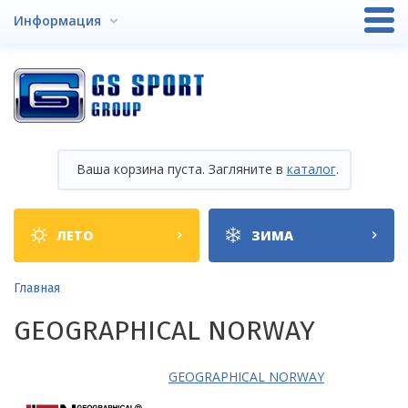
Перейти
Информация
к
основному
содержанию
Ваша корзина пуста. Загляните в
каталог
.
Shop
ЛЕТО
ЗИМА
categories
Строка
Главная
навигации
GEOGRAPHICAL NORWAY
GEOGRAPHICAL NORWAY