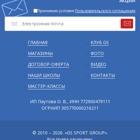
АКЦИИ
Принимаю условия
Пользовательского соглашения
Подвал
ГЛАВНАЯ
КЛУБ GS
МАГАЗИНЫ
ФОТО
ДОГОВОР-ОФЕРТА
ВИДЕО
НАШИ ШКОЛЫ
КОНТАКТЫ
МАСТЕР-КЛАССЫ
ИП Паутова О. В., ИНН 772900479111
ОГРНИП 305770000216211
© 2010 – 2026. «GS SPORT GROUP».
Все права защищены.