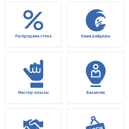
Under
footer
Распродажа стока
Наши райдеры
Мастер-классы
Вакансии