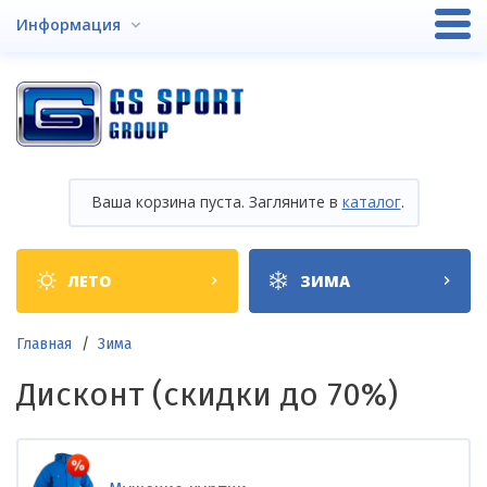
Перейти
Информация
к
основному
содержанию
Ваша корзина пуста. Загляните в
каталог
.
Shop
ЛЕТО
ЗИМА
categories
Строка
Главная
Зима
навигации
Дисконт (скидки до 70%)