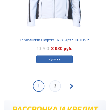
Горнолыжная куртка HYRA. Арт "HLG 0359"
10 700
8 030
руб.
Купить
Нумерация
Следующая
страниц
Текущая
1
Page
2
страница
страница