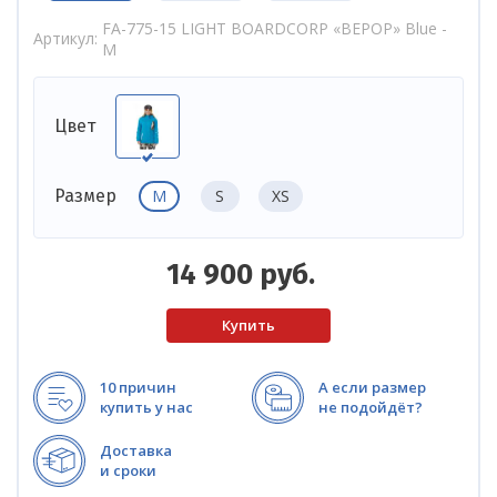
FA-775-15 LIGHT BOARDCORP «BEPOP» Blue -
Артикул
M
Цвет
M
S
XS
Размер
14 900
руб.
10 причин
А если размер
купить у нас
не подойдёт?
Доставка
и сроки