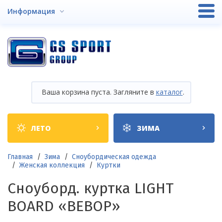
Перейти
Информация
к
основному
содержанию
Ваша корзина пуста. Загляните в
каталог
.
Shop
ЛЕТО
ЗИМА
categories
Строка
Главная
Зима
Сноубордическая одежда
Женская коллекция
Куртки
навигации
Сноуборд. куртка LIGHT
BOARD «BEBOP»