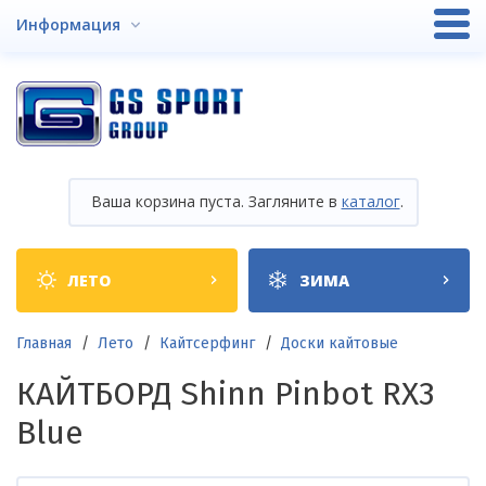
Перейти
Информация
к
основному
содержанию
Ваша корзина пуста. Загляните в
каталог
.
Shop
ЛЕТО
ЗИМА
categories
Строка
Главная
Лето
Кайтсерфинг
Доски кайтовые
навигации
КАЙТБОРД Shinn Pinbot RX3
Blue