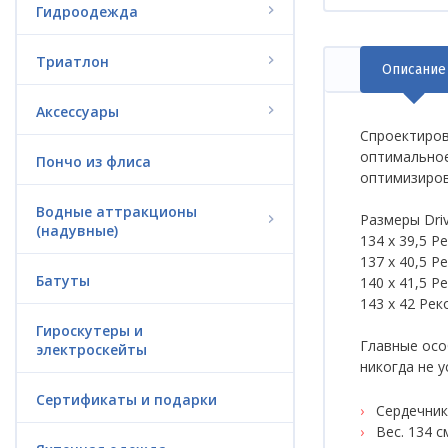
Гидроодежда
Триатлон
Описание
(акт
вкла
Аксессуары
Спроектиров
оптимальное
Пончо из флиса
оптимизиров
Водные аттракционы
Размеры Driv
(надувные)
134 x 39,5 Р
137 x 40,5 Р
Батуты
140 x 41,5 Р
143 x 42 Рек
Гироскутеры и
Главные особ
электроскейты
никогда не у
Сертификаты и подарки
Сердечник
Вес. 134 см