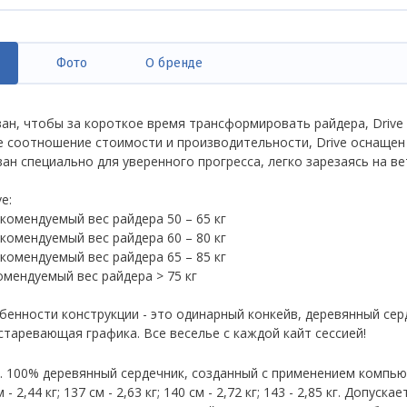
Фото
О бренде
ивная
дка)
ан, чтобы за короткое время трансформировать райдера, Drive 
 соотношение стоимости и производительности, Drive оснащен
ан специально для уверенного прогресса, легко зарезаясь на ве
e:
екомендуемый вес райдера 50 – 65 кг
екомендуемый вес райдера 60 – 80 кг
екомендуемый вес райдера 65 – 85 кг
омендуемый вес райдера > 75 кг
енности конструкции - это одинарный конкейв, деревянный серде
старевающая графика. Все веселье с каждой кайт сессией!
. 100% деревянный сердечник, созданный с применением компь
 - 2,44 кг; 137 см - 2,63 кг; 140 см - 2,72 кг; 143 - 2,85 кг. Допуск