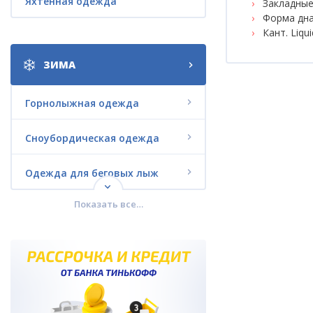
Яхтенная одежда
Закладные
Форма дна
Кант. Liqu
ЗИМА
Горнолыжная одежда
Сноубордическая одежда
Одежда для беговых лыж
Показать все…
Городская зимняя одежда
Комплекты со СКИДКАМИ
Термобелье
Зимняя обувь