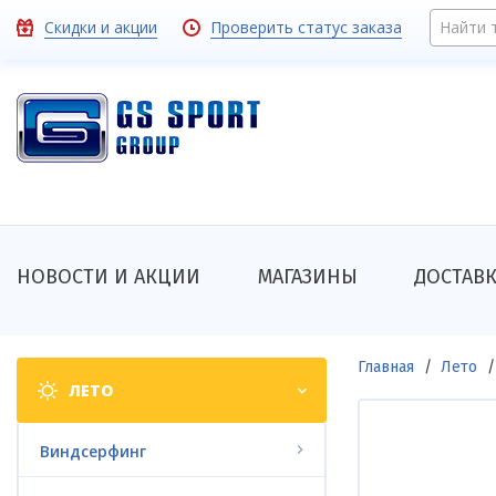
Перейти
Toolbar
Скидки и акции
Проверить статус заказа
Найти 
к
основному
links
содержанию
Основная
НОВОСТИ И АКЦИИ
МАГАЗИНЫ
ДОСТАВ
навигация
Shop
Строка
Главная
Лето
ЛЕТО
categories
навигации
Виндсерфинг