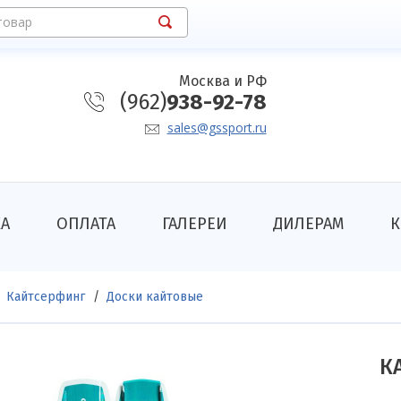
товар
Москва и РФ
(962)
938-92-78
sales@gssport.ru
КА
ОПЛАТА
ГАЛЕРЕИ
ДИЛЕРАМ
К
Кайтсерфинг
Доски кайтовые
К