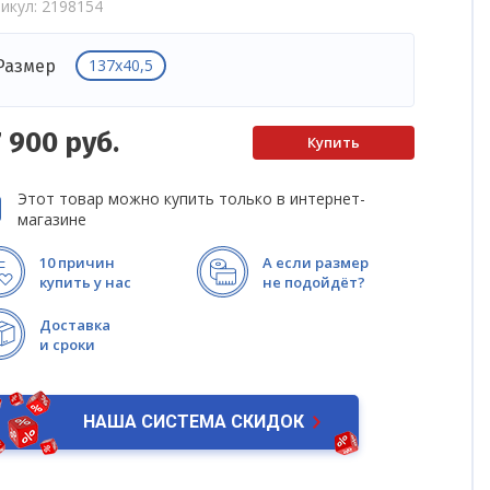
икул
2198154
137x40,5
Размер
7 900
руб.
Этот товар можно купить только в интернет-
магазине
10 причин
А если размер
купить у нас
не подойдёт?
Доставка
и сроки
НАША СИСТЕМА СКИДОК