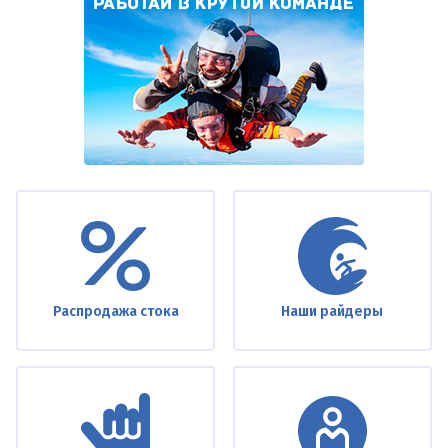
Under
footer
Распродажа стока
Наши райдеры