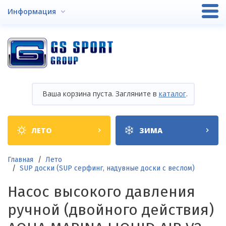
Перейти
Информация
к
основному
содержанию
Ваша корзина пуста. Загляните в
каталог
.
Shop
ЛЕТО
ЗИМА
categories
Строка
Главная
Лето
SUP доски (SUP серфинг, надувные доски с веслом)
навигации
Насос высокого давления
ручной (двойного действия)