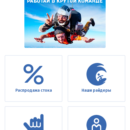
Under
footer
Распродажа стока
Наши райдеры