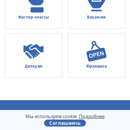
Мастер-классы
Вакансии
Дилерам
Франшиза
8
(495)
728-25-48
Мы используем сооkіе.
Подробнее
Соглашаюсь
8
(962)
938-92-78