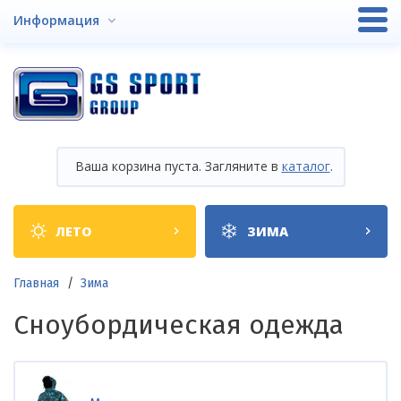
Перейти
Информация
к
основному
содержанию
Ваша корзина пуста. Загляните в
каталог
.
Shop
ЛЕТО
ЗИМА
categories
Строка
Главная
Зима
навигации
Сноубордическая одежда