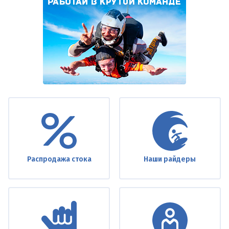
Under
footer
Распродажа стока
Наши райдеры