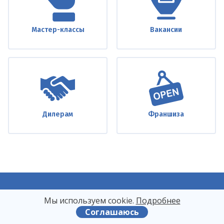
Мастер-классы
Вакансии
Дилерам
Франшиза
8
(495)
728-25-48
Мы используем сооkіе.
Подробнее
Соглашаюсь
8
(962)
938-92-78